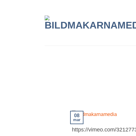
Skip
to
content
08
mar
https://vimeo.com/321277