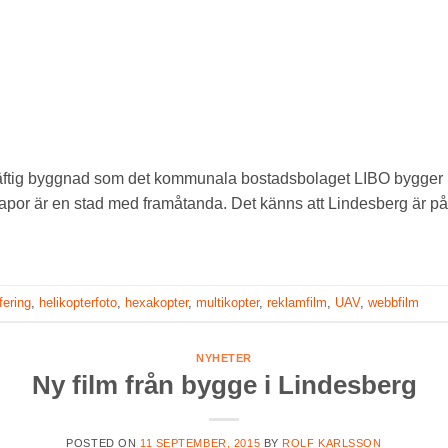
äftig byggnad som det kommunala bostadsbolaget LIBO bygger i
apor är en stad med framåtanda. Det känns att Lindesberg är p
fering
,
helikopterfoto
,
hexakopter
,
multikopter
,
reklamfilm
,
UAV
,
webbfilm
NYHETER
Ny film från bygge i Lindesberg
POSTED ON
11 SEPTEMBER, 2015
BY
ROLF KARLSSON