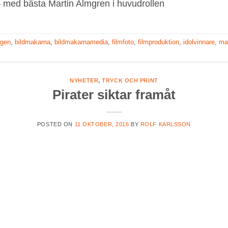
– med bästa Martin Almgren i huvudrollen
agen
,
bildmakarna
,
bildmakarnamedia
,
filmfoto
,
filmproduktion
,
idolvinnare
,
ma
NYHETER
,
TRYCK OCH PRINT
Pirater siktar framåt
POSTED ON
11 OKTOBER, 2016
BY
ROLF KARLSSON