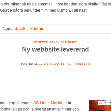
terås, siktar på nästa sommar. I höst har den stora skallen fått e
. Gjorde några sekunder film med Osmon, i all hast.
|
Tagged
reklamfilm
,
webbfilm
NYHETER
,
TRYCK OCH PRINT
Ny webbsite levererad
POSTED ON
10 MARS, 2016
BY
ROLF KARLSSON
indesbergsföretaget
AB Linde Maskiner
är
format sidan och levererat ett antal filmer och