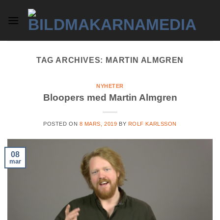
Skip
to
content
TAG ARCHIVES:
MARTIN ALMGREN
NYHETER
Bloopers med Martin Almgren
POSTED ON
8 MARS, 2019
BY
ROLF KARLSSON
08
mar