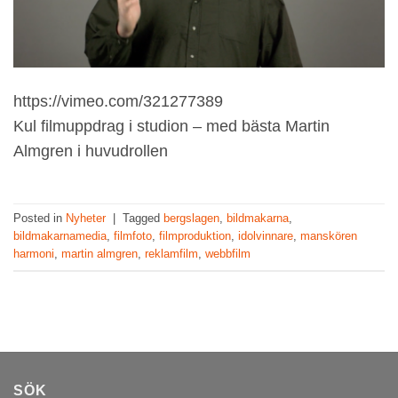
https://vimeo.com/321277389
Kul filmuppdrag i studion – med bästa Martin
Almgren i huvudrollen
Posted in
Nyheter
|
Tagged
bergslagen
,
bildmakarna
,
bildmakarnamedia
,
filmfoto
,
filmproduktion
,
idolvinnare
,
manskören
harmoni
,
martin almgren
,
reklamfilm
,
webbfilm
SÖK