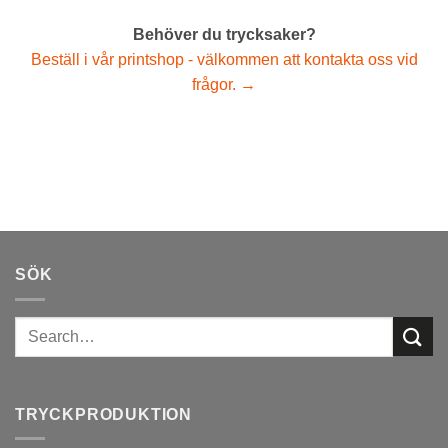
Behöver du trycksaker?
Beställ i vår printshop - välkommen att kontakta oss vid
frågor. →
SÖK
TRYCKPRODUKTION