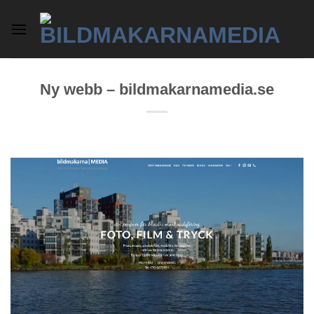
Skip
to
content
Ny webb – bildmakarnamedia.se