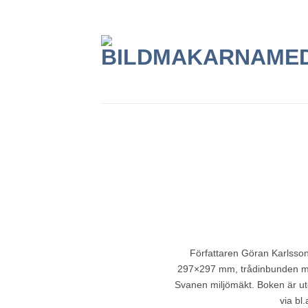
Skip
to
content
Författaren Göran Karlsson 
297×297 mm, trådinbunden med 
Svanen miljömäkt. Boken är u
via bl.