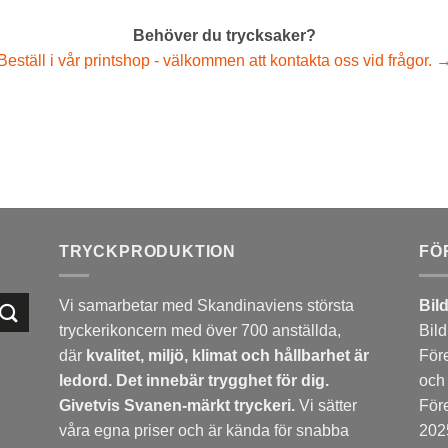
Behöver du trycksaker?
Beställ i vår printshop - välkommen att kontakta oss vid frågor. 
TRYCKPRODUKTION
FÖ
Vi samarbetar med Skandinaviens största
Bil
tryckerikoncern med över 700 anställda,
Bil
där
kvalitet, miljö, klimat och hållbarhet är
Före
ledord. Det
innebär trygghet för dig.
och 
Givetvis Svanen-märkt tryckeri.
Vi sätter
För
våra egna priser och är kända för snabba
202