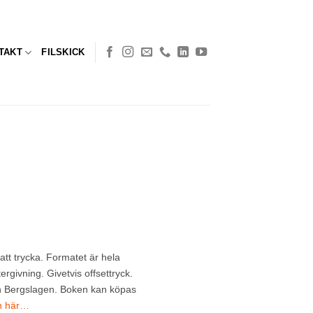
TAKT
FILSKICK
att trycka. Formatet är hela
givning. Givetvis offsettryck.
n Bergslagen. Boken kan köpas
n här…