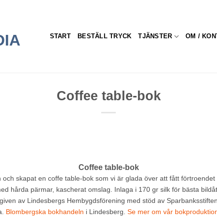
START
BESTÄLL TRYCK
TJÄNSTER
OM / KON
Coffee table-bok
Coffee table-bok
och skapat en coffe table-bok som vi är glada över att fått förtroendet 
hårda pärmar, kascherat omslag. Inlaga i 170 gr silk för bästa bildåter
tgiven av Lindesbergs Hembygdsförening med stöd av Sparbanksstifte
a.
Blombergska bokhandeln
i Lindesberg.
Se mer om vår bokproduktio